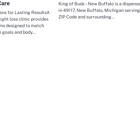
Care
King of Budz – New Buffalo is a dispens
in 49117, New Buffalo, Michigan serving 
ans for Lasting ResultsA
ZIP Code and surrounding…
ight loss clinic provides
ams designed to match
th goals and body…