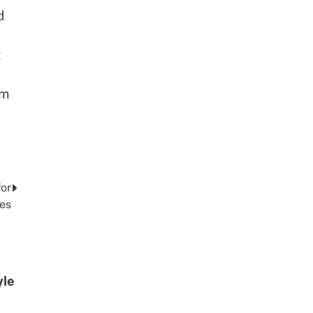
d
t
em
for
es
yle