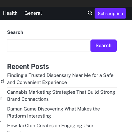
Health
General
Subscription
Search
Search
Recent Posts
Finding a Trusted Dispensary Near Me for a Safe
nd
and Convenient Experience
s
Cannabis Marketing Strategies That Build Strong
r
Brand Connections
Daman Game Discovering What Makes the
Platform Interesting
r
How Jai Club Creates an Engaging User