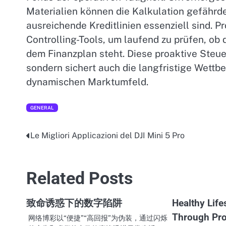
Materialien können die Kalkulation gefährde
ausreichende Kreditlinien essenziell sind. 
Controlling-Tools, um laufend zu prüfen, ob 
dem Finanzplan steht. Diese proaktive Steue
sondern sichert auch die langfristige Wett
dynamischen Marktumfeld.
GENERAL
Le Migliori Applicazioni del DJI Mini 5 Pro
Post
navigation
Related Posts
致命诱惑下的数字陷阱
Healthy Life
Through Pro
网络博彩以“便捷”“高回报”为伪装，通过闪烁