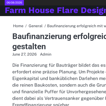
Skip
06/08/2026
Farm House Flare Desig
to
content
Home
General
Baufinanzierung erfolgreich mit 
Baufinanzierung erfolgrei
gestalten
June 27, 2026
Admin
Die Finanzierung für Bauträger bildet das 
erfordert eine präzise Planung. Um Projekte 
Eigenkapital und banküblichen Darlehen meis
die reinen Baukosten, sondern auch die G
und finanzielle Puffer für Unvorhergesehene
dient dabei als Vertrauensanker gegenüber K
Fremdfinanzierung spürbar.