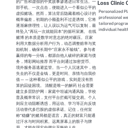
的广告和虚假的中奖故事渗透进日常生活。一
Loss Clinic 
部手机、一次点击，便能进入一个看似公平的
Personalized Pl
虚拟赌场。然而，算法背后隐藏着精心设计的
professional we
概率偏差，初期的小额盈利不过是诱饵，它将
tailored progr
逐渐麻痹理性，让人误以为运气可以复制，最
individual heal
终坠入“再玩一次就能回本”的循环深渊。 在线
赌博 的本质是数学对意志的绝对碾压。庄家
利用大数据分析用户行为，动态调整赔率与奖
励机制，确保长期中“庄家永不输钱”。参与者
赢得的每一分钱，都源自他人破碎的家庭与债
务，博彩网站推荐 而平台则通过加密货币、
境外服务器逃避监管。当一个人沉迷其中，他
失去的不仅是金钱，更是时间、亲情与自我价
值——这种看似公平的游戏，实则是没有胜
算的囚徒困境。 清醒是唯一的解药 社会需要
建立多层防护网：家庭中坦诚沟通风险，学校
普及概率常识，支付平台拦截可疑交易。个人
则应主动阻断诱惑，用运动、学习等正向反馈
活动替代多巴胺的虚假承诺。记住，任何宣
称“稳赚”的赌局都是谎言，真正的财富只能通
过汗水与时间积累。远离屏幕上的骰子与牌
局，才能在现实中掷出无悔的人生。