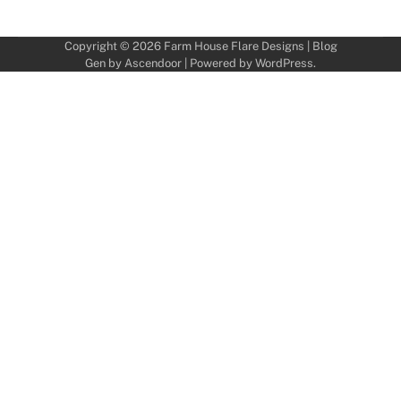
Copyright © 2026
Farm House Flare Designs
| Blog
Gen by
Ascendoor
| Powered by
WordPress
.