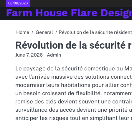
Skip
08/08/2026
Farm House Flare Desig
to
content
Home
General
Révolution de la sécurité résiden
Révolution de la sécurité 
June 7, 2026
Admin
Le paysage de la sécurité domestique au M
avec l’arrivée massive des solutions connec
moderniser leurs habitations pour allier con
un besoin croissant de flexibilité, notammen
remise des clés devient souvent une contrain
surveillance des accès devient une priorité 
anticiper les risques tout en simplifiant leur