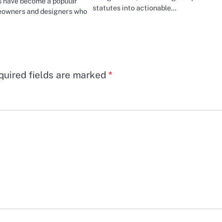
es have become a popular
statutes into actionable…
eowners and designers who
quired fields are marked
*